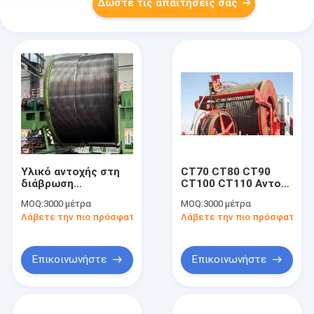
Δώστε τις απαιτήσεις σας
Υλικό αντοχής στη
CT70 CT80 CT90
διάβρωση
CT100 CT110 Αντοχή
κυλιόμενων
στη διάβρωση
MOQ:
3000 μέτρα
MOQ:
3000 μέτρα
σωλήνων 2507 2205
τυλιγμένα σωλήνες
Λάβετε την πιο πρόσφατη τιμή
Λάβετε την πιο πρόσφατη τι
316L 13Cr Ελεύθερη
API 5ST για
εσωτερική λάμψη για
γεωτρήσεις
γεωτρήσεις
πετρελαϊκών
πετρελαϊκών
πεδίων
Επικοινωνήστε
Επικοινωνήστε
πετρελαίων