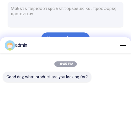
Αντλία λάσπης διατρήσεων
Τμήματα εγκαταστάσεων γεώτρησης διατρήσεων
Βαλβίδα πυλών και βαλβίδα σφαιρών
Να συνεχίσει
Σφραγίδα BOP
admin
Preventer εκρήξεων εξοπλισμός
Οι Κατηγορίες Μας
10:45 PM
Workover μέρη εγκαταστάσεων γεώτρησης
Good day, what product are you looking for?
Περιστροφικό επιτραπέζιο αντιολισθητικό χαλί
Εργαλεία πηγών
Τρυπώντας με τρυπάνι σωλήνας περιβλημάτων
Μέρη αντλιών
Σκάφος της γραμμής
Έμβολο αντλι
Ειδικός χάλυβας κραμάτων
λάσπης
αντλιών λάσπης
λάσπης