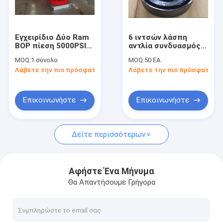
Σχετικά με εμάς
Επισκέψεις στο εργοστάσιο
Εγχειρίδιο Δύο Ram
6 ιντσών λάσπη
BOP πίεση 5000PSI
αντλία συνδυασμός
Έλεγχος Ποιότητας
7-1/16 "Προστασία
έμβολο για WH1612
MOQ:
1 σύνολο
MOQ:
50 EA
από εκρήξεις
λάσπη αντλία μέρη
Λάβετε την πιο πρόσφατη τιμή
Λάβετε την πιο πρόσφατη τι
πετρελαϊκών
Επικοινωνήστε μαζί μας
πετρελαίων
Ειδήσεις
Επικοινωνήστε
Επικοινωνήστε
Υποθέσεις
Δείτε περισσότερων
Μέρη αντλιών λάσπης
Αφήστε Ένα Μήνυμα
Θα Απαντήσουμε Γρήγορα
Σκάφος της γραμμής αντλιών λάσπης
Έμβολο αντλιών λάσπης