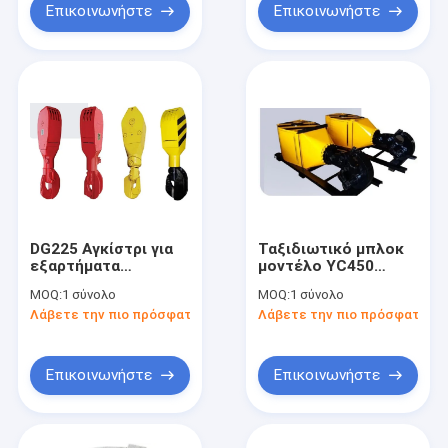
Επικοινωνήστε
Επικοινωνήστε
DG225 Αγκίστρι για
Ταξιδιωτικό μπλοκ
εξαρτήματα
μοντέλο YC450
γεωτρήσεων API 8A
Συστατικά συσκευών
MOQ:
1 σύνολο
MOQ:
1 σύνολο
Καλύτερο φορτίο
γεωτρήσεις
Λάβετε την πιο πρόσφατη τιμή
Λάβετε την πιο πρόσφατη τι
αγκίστρι 2250
Πρότυπο API
Επικοινωνήστε
Επικοινωνήστε