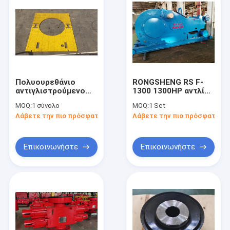
Πολυουρεθάνιο
RONGSHENG RS F-
αντιγλιστρούμενο
1300 1300HP αντλία
στρώμα για 37 1/2
λάσπης γεωτρήσεις
MOQ:
1 σύνολο
MOQ:
1 Set
ιντσών
API 7K εργασιακή
Λάβετε την πιο πρόσφατη τιμή
Λάβετε την πιο πρόσφατη τι
περιστρεφόμενο
πίεση 5000psi
τραπέζι γεώτρησης
30MM πάχος Κίτρινο
χρώμα
Επικοινωνήστε
Επικοινωνήστε
2200MM*1800MM
Σπίτι
Προϊόντα
Βίντεο