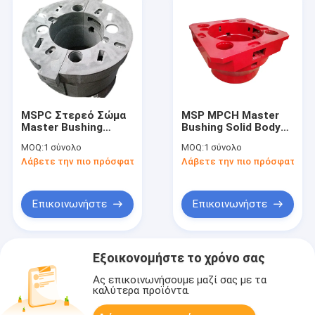
MSPC Στερεό Σώμα
MSP MPCH Master
Master Bushing
Bushing Solid Body
Στερεό Σώμα για
για περιστρεφόμενο
MOQ:
1 σύνολο
MOQ:
1 σύνολο
περιστρεφόμενο
τραπέζι 27.5 ίντσες
Λάβετε την πιο πρόσφατη τιμή
Λάβετε την πιο πρόσφατη τι
τραπέζι 27.5 ίντσες
37.5 ίντσες για
για γεωτρήσεις
γεωτρήσεις
πετρελαίου
πετρελαίου
Επικοινωνήστε
Επικοινωνήστε
Εξοικονομήστε το χρόνο σας
Ας επικοινωνήσουμε μαζί σας με τα
καλύτερα προϊόντα.