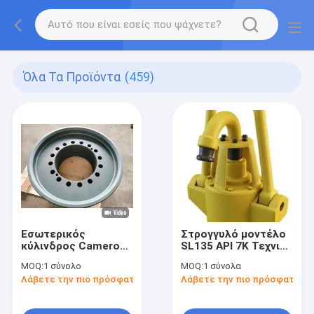
Όλα Τα Προϊόντα
(459)
Εσωτερικός
Στρογγυλό μοντέλο
κύλινδρος Cameron
SL135 API 7K Τεχνική
του προληπτή
συσκευή
MOQ:
1 σύνολο
MOQ:
1 σύνολα
εκρήξεως 18-3/4" 5M
σφυρηλάτησης
Λάβετε την πιο πρόσφατη τιμή
Λάβετε την πιο πρόσφατη τι
τύπου "DL" BOP