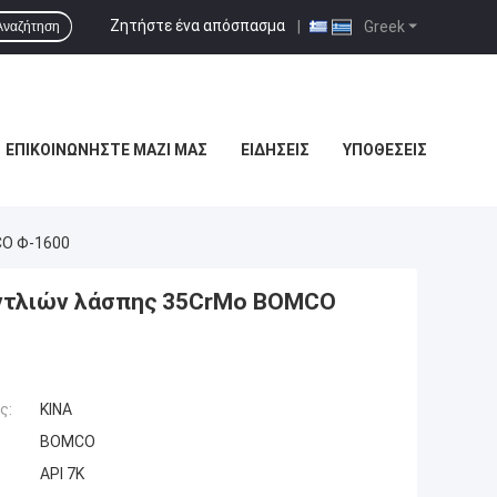
Ζητήστε ένα απόσπασμα
|
Greek
Αναζήτηση
ΕΠΙΚΟΙΝΩΝΉΣΤΕ ΜΑΖΊ ΜΑΣ
ΕΙΔΉΣΕΙΣ
ΥΠΟΘΈΣΕΙΣ
CO Φ-1600
ντλιών λάσπης 35CrMo BOMCO
ς:
ΚΙΝΑ
BOMCO
API 7K