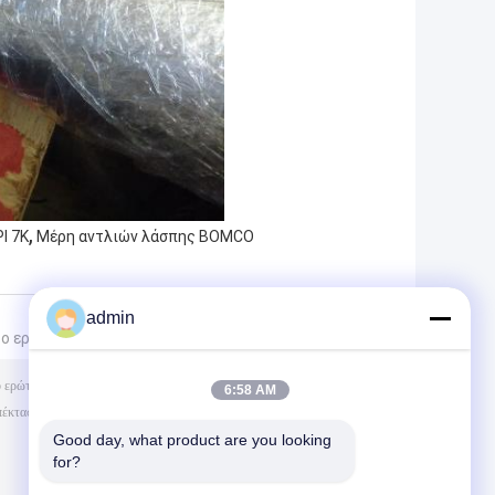
,
I 7K
Μέρη αντλιών λάσπης BOMCO
admin
το ερώτημά σας απευθείας σε εμάς
6:58 AM
Good day, what product are you looking 
for?