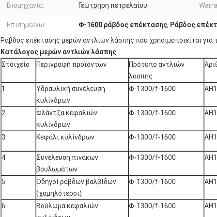
Βιομηχανία:
Γεώτρηση πετρελαίου
Warra
Επισημαίνω:
Φ-1600 ράβδος επέκτασης
,
Ράβδος επέκ
Ράβδος επέκτασης μερών αντλιών λάσπης που χρησιμοποιείται για
Κατάλογος μερών αντλιών λάσπης
Στοιχείο
Περιγραφή προϊόντων
Πρότυπο αντλιών
Αρι
λάσπης
1
Υδραυλική συνέλευση
Φ-1300/f-1600
AH1
κυλίνδρων
2
Φλάντζα κεφαλιών
Φ-1300/f-1600
AH1
κυλίνδρων
3
Κεφάλι κυλίνδρων
Φ-1300/f-1600
AH1
4
Συνέλευση πινάκων
Φ-1300/f-1600
AH1
βουλωμάτων
5
Οδηγοί ράβδων βαλβίδων
Φ-1300/f-1600
AH1
(χαμηλότεροι)
6
Βούλωμα κεφαλιών
Φ-1300/f-1600
AH1