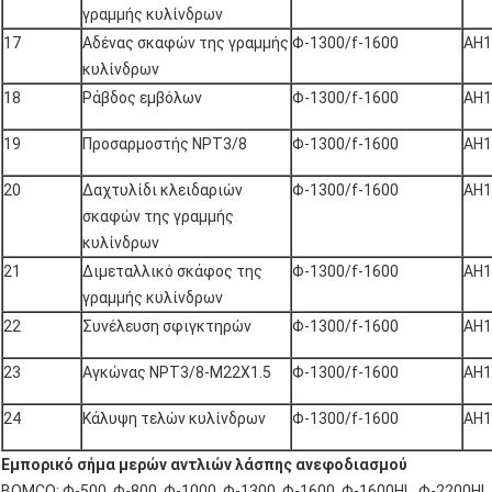
γραμμής κυλίνδρων
17
Αδένας σκαφών της γραμμής
Φ-1300/f-1600
AH1
κυλίνδρων
18
Ράβδος εμβόλων
Φ-1300/f-1600
AH1
19
Προσαρμοστής NPT3/8
Φ-1300/f-1600
AH1
20
Δαχτυλίδι κλειδαριών
Φ-1300/f-1600
AH1
σκαφών της γραμμής
κυλίνδρων
21
Διμεταλλικό σκάφος της
Φ-1300/f-1600
AH1
γραμμής κυλίνδρων
22
Συνέλευση σφιγκτηρών
Φ-1300/f-1600
AH1
23
Αγκώνας NPT3/8-M22X1.5
Φ-1300/f-1600
AH1
24
Κάλυψη τελών κυλίνδρων
Φ-1300/f-1600
AH1
Εμπορικό σήμα μερών αντλιών λάσπης ανεφοδιασμού
BOMCO: Φ-500, Φ-800, Φ-1000, Φ-1300, Φ-1600, Φ-1600HL, Φ-2200HL