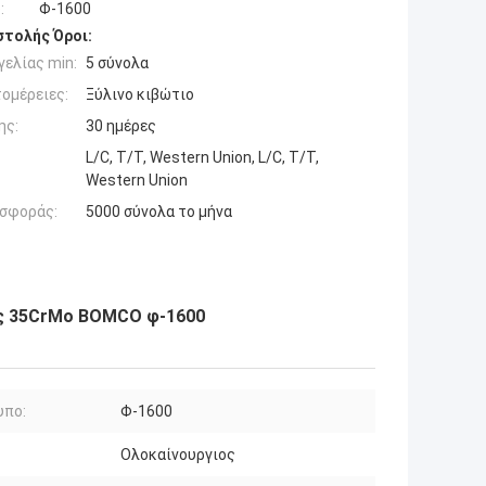
:
Φ-1600
τολής Όροι:
ελίας min:
5 σύνολα
ομέρειες:
Ξύλινο κιβώτιο
ης:
30 ημέρες
L/C, T/T, Western Union, L/C, T/T,
Western Union
σφοράς:
5000 σύνολα το μήνα
ης 35CrMo BOMCO φ-1600
υπο:
Φ-1600
Ολοκαίνουργιος