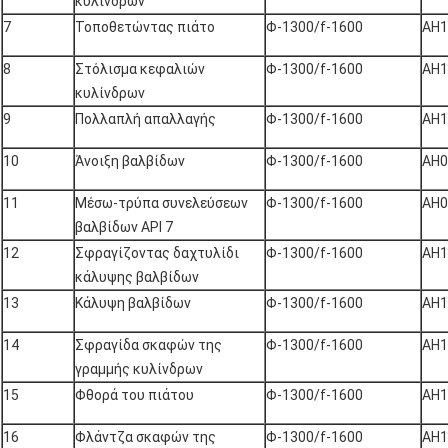
κυλίνδρων
7
Τοποθετώντας πιάτο
Φ-1300/f-1600
AH1
8
Στόλισμα κεφαλιών
Φ-1300/f-1600
AH1
κυλίνδρων
9
Πολλαπλή απαλλαγής
Φ-1300/f-1600
AH1
10
Άνοιξη βαλβίδων
Φ-1300/f-1600
AH0
11
Μέσω-τρύπα συνελεύσεων
Φ-1300/f-1600
AH0
βαλβίδων API 7
12
Σφραγίζοντας δαχτυλίδι
Φ-1300/f-1600
AH1
κάλυψης βαλβίδων
13
Κάλυψη βαλβίδων
Φ-1300/f-1600
AH1
14
Σφραγίδα σκαφών της
Φ-1300/f-1600
AH1
γραμμής κυλίνδρων
15
Φθορά του πιάτου
Φ-1300/f-1600
AH1
16
Φλάντζα σκαφών της
Φ-1300/f-1600
AH1