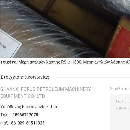
,
ετικέτα:
Μέρη αντλιών λάσπης RS φ-1600
Μέρη αντλιών λάσπης AP
Στοιχεία επικοινωνίας
SHAANXI FORUS PETROLEUM MACHINERY
Στείλετε 
EQUIPMENT CO., LTD
Υπεύθυνος Επικοινωνίας:
Liu
Τηλ.::
18966717078
Φαξ:
86-029-81511323