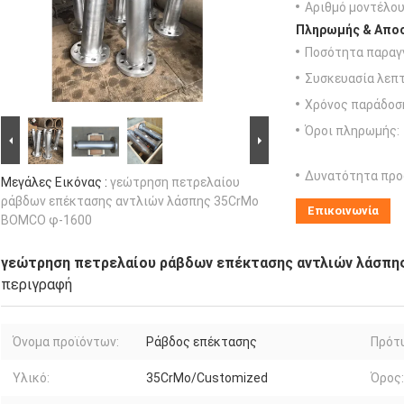
Αριθμό μοντέλου
Πληρωμής & Αποσ
Ποσότητα παραγγ
Συσκευασία λεπτ
Χρόνος παράδοσ
Όροι πληρωμής:
Δυνατότητα προ
Μεγάλες Εικόνας :
γεώτρηση πετρελαίου
ράβδων επέκτασης αντλιών λάσπης 35CrMo
Επικοινωνία
BOMCO φ-1600
γεώτρηση πετρελαίου ράβδων επέκτασης αντλιών λάσπ
περιγραφή
Όνομα προϊόντων:
Ράβδος επέκτασης
Πρότ
Υλικό:
35CrMo/Customized
Όρος: