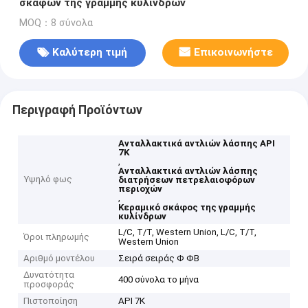
σκαφών της γραμμής κυλίνδρων
MOQ：8 σύνολα
Καλύτερη τιμή
Επικοινωνήστε
Περιγραφή Προϊόντων
Ανταλλακτικά αντλιών λάσπης API
7K
,
Ανταλλακτικά αντλιών λάσπης
Υψηλό φως
διατρήσεων πετρελαιοφόρων
περιοχών
,
Κεραμικό σκάφος της γραμμής
κυλίνδρων
L/C, T/T, Western Union, L/C, T/T,
Όροι πληρωμής
Western Union
Αριθμό μοντέλου
Σειρά σειράς Φ ΦΒ
Δυνατότητα
400 σύνολα το μήνα
προσφοράς
Πιστοποίηση
API 7K