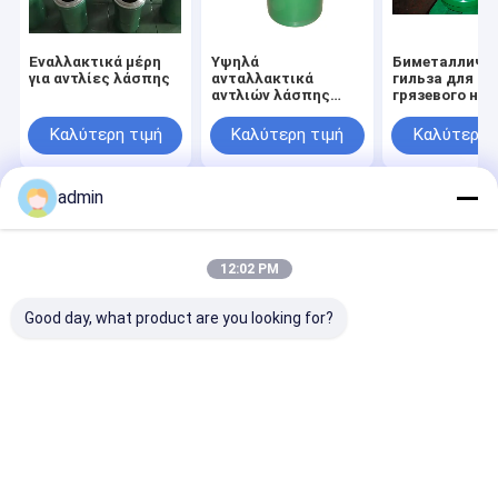
Εναλλακτικά μέρη
Υψηλά
Биметалличе
για αντλίες λάσπης
ανταλλακτικά
гильза для
αντλιών λάσπης
грязевого на
σκαφών της
BOMCO F-800,
γραμμής BOMCO
запасные час
Καλύτερη τιμή
Καλύτερη τιμή
Καλύτερη 
F800 αντλιών
грязевого на
λάσπης
σφυρηλατημένων
admin
κομματιών Cr26
Αρχική
Περίπου
επαφή
Desktop
Σελίδα
εμείς
Site
Sitemap
Privacy Policy
12:02 PM
Ποιότητα
Μέρη αντλιών λάσπης
Κίνα εργοστάσιο.Copyright ©
2026 Shaanxi FORUS Petroleum Machinery Equipment Co., Ltd. All
Good day, what product are you looking for?
Rights Reserved.
Σπίτι
Προϊόντα
Βίντεο