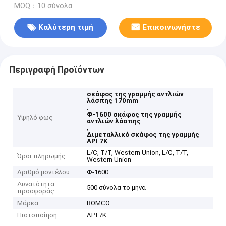
MOQ：10 σύνολα
Καλύτερη τιμή
Επικοινωνήστε
Περιγραφή Προϊόντων
σκάφος της γραμμής αντλιών
λάσπης 170mm
,
Φ-1600 σκάφος της γραμμής
Υψηλό φως
αντλιών λάσπης
,
Διμεταλλικό σκάφος της γραμμής
API 7K
L/C, T/T, Western Union, L/C, T/T,
Όροι πληρωμής
Western Union
Αριθμό μοντέλου
Φ-1600
Δυνατότητα
500 σύνολα το μήνα
προσφοράς
Μάρκα
BOMCO
Πιστοποίηση
API 7K