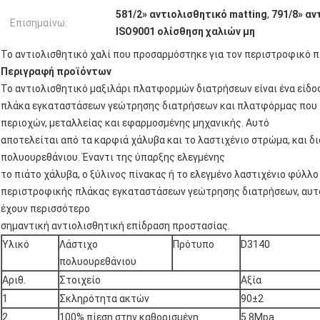
581/2» αντιολισθητικό matting
,
791/8» αν
Επισημαίνω:
ISO9001 ολίσθηση χαλιών μη
Το αντιολισθητικό χαλί που προσαρμόστηκε για τον περιστροφικό π
Περιγραφή προϊόντων
Το αντιολισθητικό μαξιλάρι πλατφορμών διατρήσεων είναι ένα είδο
πλάκα εγκαταστάσεων γεώτρησης διατρήσεων και πλατφόρμας που 
περιοχών, μεταλλείας και εφαρμοσμένης μηχανικής. Αυτό
αποτελείται από τα καρφιά χάλυβα και το λαστιχένιο στρώμα, και δι
πολυουρεθάνιου. Έναντι της ύπαρξης ελεγμένης
το πιάτο χάλυβα, ο ξύλινος πίνακας ή το ελεγμένο λαστιχένιο φύλλο
περιστροφικής πλάκας εγκαταστάσεων γεώτρησης διατρήσεων, αυτό
έχουν περισσότερο
σημαντική αντιολισθητική επίδραση προστασίας.
Υλικό
Λάστιχο
Πρότυπο
D3140
πολυουρεθάνιου
Αριθ.
Στοιχείο
Αξία
1
Σκληρότητα ακτών
90±2
2
100% πίεση στην καθορισμένη
5.8Mpa