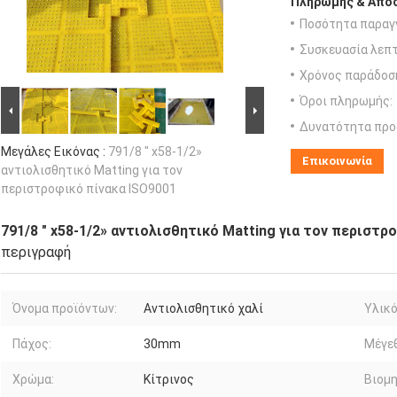
Πληρωμής & Αποσ
Ποσότητα παραγγ
Συσκευασία λεπτ
Χρόνος παράδοσ
Όροι πληρωμής:
Δυνατότητα προ
Μεγάλες Εικόνας :
791/8 " x58-1/2»
Επικοινωνία
αντιολισθητικό Matting για τον
περιστροφικό πίνακα ISO9001
791/8 " x58-1/2» αντιολισθητικό Matting για τον περιστρ
περιγραφή
Όνομα προϊόντων:
Αντιολισθητικό χαλί
Υλικό
Πάχος:
30mm
Μέγε
Χρώμα:
Κίτρινος
Βιομη