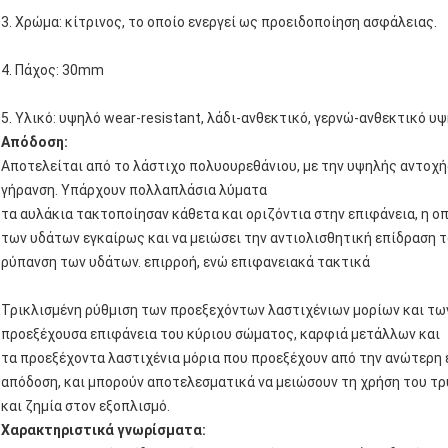
3. Χρώμα: κίτρινος, το οποίο ενεργεί ως προειδοποίηση ασφάλειας.
4. Πάχος: 30mm
5. Υλικό: υψηλό wear-resistant, λάδι-ανθεκτικό, γερνώ-ανθεκτικό 
Απόδοση:
Αποτελείται από το λάστιχο πολυουρεθάνιου, με την υψηλής αντοχής,
γήρανση. Υπάρχουν πολλαπλάσια λύματα
τα αυλάκια τακτοποίησαν κάθετα και οριζόντια στην επιφάνεια, η ο
των υδάτων εγκαίρως και να μειώσει την αντιολισθητική επίδραση 
ρύπανση των υδάτων. επιρροή, ενώ επιφανειακά τακτικά
Τρικλισμένη ρύθμιση των προεξεχόντων λαστιχένιων μορίων και τ
προεξέχουσα επιφάνεια του κύριου σώματος, καρφιά μετάλλων και
τα προεξέχοντα λαστιχένια μόρια που προεξέχουν από την ανώτερη 
απόδοση, και μπορούν αποτελεσματικά να μειώσουν τη χρήση του τρ
και ζημία στον εξοπλισμό.
Χαρακτηριστικά γνωρίσματα: