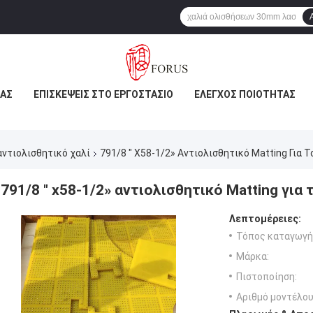
ΜΆΣ
ΕΠΙΣΚΈΨΕΙΣ ΣΤΟ ΕΡΓΟΣΤΆΣΙΟ
ΈΛΕΓΧΟΣ ΠΟΙΌΤΗΤΑΣ
αντιολισθητικό χαλί
791/8 " X58-1/2» Αντιολισθητικό Matting Για 
791/8 " x58-1/2» αντιολισθητικό Matting γι
Λεπτομέρειες:
Τόπος καταγωγή
Μάρκα:
Πιστοποίηση:
Αριθμό μοντέλου