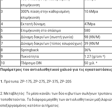
επιμήκυνση
3
300% πίεση στην καθορισμένη
10.6Mpa
επιμήκυνση
4
Εκτατή δύναμη
47Mpa
5
Επιμήκυνση στο σπάσιμο
580
6
Δύναμη δακρυ'ων (σωστή γωνία)
98 (KN/M)
7
Δύναμη δακρυ'ων (τύπος εσωρούχων)
39 (KN/M
8
Springback
36%
9
Πυκνότητα
1.27 (g/cm ³)
10
Γδάρσιμο DIN
50 χιλ. ³
Παράμετρος του αντιολισθητικού χαλιού για τις εγκαταστάσει
1.
Πρότυπα: ZP-175, ZP-275, ZP-375, ZP-205
2. Μεταβλητός: Το μέσο κανάλι των δύο κιβωτίων σωλήνων τρυπανι
τοποθετούνται. Τα διάφορα μεγέθη των αντιολισθητικών μαξιλαριών
επεξεργασμένος κατόπιν αιτήματος.