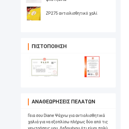
ZP275 αντιολισθητικό χαλί
ΠΙΣΤΟΠΟΊΗΣΗ
ΑΝΑΘΕΩΡΉΣΕΙΣ ΠΕΛΑΤΏΝ
Γεια σου Diane Ψάχνω για αντιολισθητικά
χαλιά για να εξοπλίσω πλήρως δύο από τις
γεωτρήσεις μου. Δεδομένου ότι είμαι πολύ