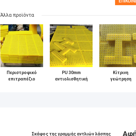
Άλλα προϊόντα
Περιστροφικό
PU 30mm
Κίτρινη
επιτραπέζιο
αντιολισθητική
γεώτρηση
αντιολισθητικό
βιομηχανική
πετρελαίου
χαλί 30mm
υψηλή ένδυση
χαλιών 83 " X74
ISO9001
χαλιών -
αντιολισθητικ
πολυουρεθάνιου
ανθεκτική
βιομηχανική
Αφή
Σκάφος της γραμμής αντλιών λάσπης