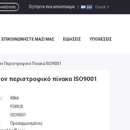
Ζητήστε ένα απόσπασμα
|
Greek
Αναζήτηση
ΕΠΙΚΟΙΝΩΝΉΣΤΕ ΜΑΖΊ ΜΑΣ
ΕΙΔΉΣΕΙΣ
ΥΠΟΘΈΣΕΙΣ
Τον Περιστροφικό Πίνακα ISO9001
α τον περιστροφικό πίνακα ISO9001
ς:
ΚΙΝΑ
FORUS
ISO9001
:
Προσαρμοσμένος