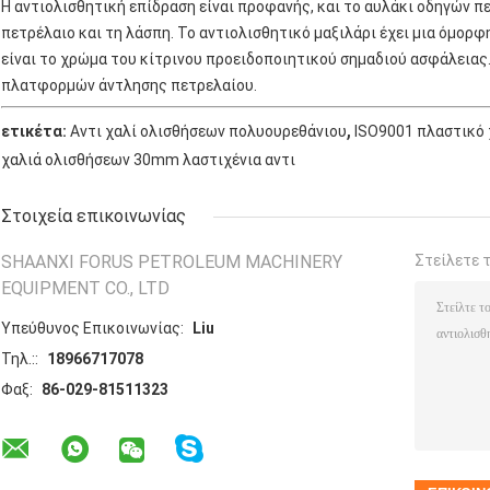
Η αντιολισθητική επίδραση είναι προφανής, και το αυλάκι οδηγών π
πετρέλαιο και τη λάσπη. Το αντιολισθητικό μαξιλάρι έχει μια όμορφ
είναι το χρώμα του κίτρινου προειδοποιητικού σημαδιού ασφάλειας.
πλατφορμών άντλησης πετρελαίου.
,
ετικέτα:
Αντι χαλί ολισθήσεων πολυουρεθάνιου
ISO9001 πλαστικό 
χαλιά ολισθήσεων 30mm λαστιχένια αντι
Στοιχεία επικοινωνίας
SHAANXI FORUS PETROLEUM MACHINERY
Στείλετε 
EQUIPMENT CO., LTD
Υπεύθυνος Επικοινωνίας:
Liu
Τηλ.::
18966717078
Φαξ:
86-029-81511323