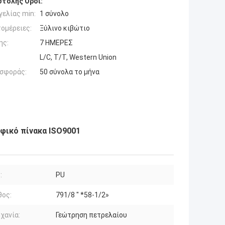
τολής Όροι:
ελίας min:
1 σύνολο
ομέρειες:
Ξύλινο κιβώτιο
ης:
7 ΗΜΕΡΕΣ
L/C, T/T, Western Union
σφοράς:
50 σύνολα το μήνα
οφικό πίνακα ISO9001
:
PU
θος:
791/8 " *58-1/2»
χανία:
Γεώτρηση πετρελαίου