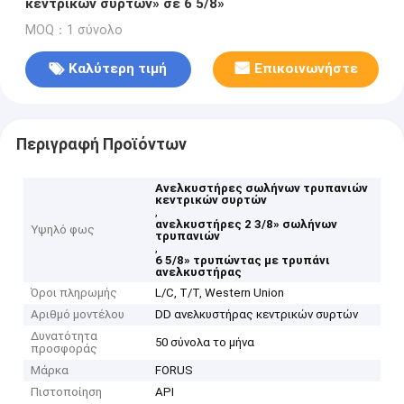
κεντρικών συρτών» σε 6 5/8»
MOQ：1 σύνολο
Καλύτερη τιμή
Επικοινωνήστε
Περιγραφή Προϊόντων
Ανελκυστήρες σωλήνων τρυπανιών
κεντρικών συρτών
,
ανελκυστήρες 2 3/8» σωλήνων
Υψηλό φως
τρυπανιών
,
6 5/8» τρυπώντας με τρυπάνι
ανελκυστήρας
Όροι πληρωμής
L/C, T/T, Western Union
Αριθμό μοντέλου
DD ανελκυστήρας κεντρικών συρτών
Δυνατότητα
50 σύνολα το μήνα
προσφοράς
Μάρκα
FORUS
Πιστοποίηση
API