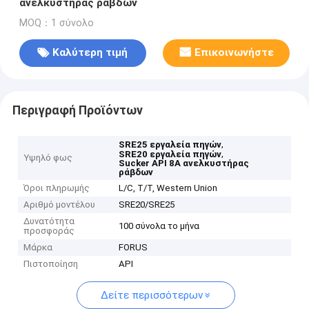
ανελκυστήρας ράβδων
MOQ：1 σύνολο
Καλύτερη τιμή
Επικοινωνήστε
Περιγραφή Προϊόντων
,
SRE25 εργαλεία πηγών
,
SRE20 εργαλεία πηγών
Υψηλό φως
Sucker API 8A ανελκυστήρας
ράβδων
Όροι πληρωμής
L/C, T/T, Western Union
Αριθμό μοντέλου
SRE20/SRE25
Δυνατότητα
100 σύνολα το μήνα
προσφοράς
Μάρκα
FORUS
Πιστοποίηση
API
Δείτε περισσότερων