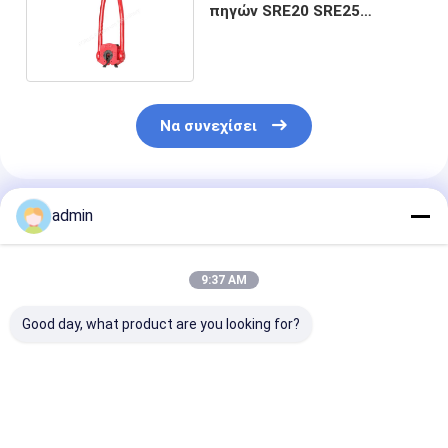
πηγών SRE20 SRE25
ανελκυστήρας ράβδων
Να συνεχίσει
Συνιστώμενα Προϊόντα
admin
9:37 AM
Good day, what product are you looking for?
Zq162-50 δύναμη
Εργαλεία ZQ203-100
Sucker σωλήν
Tong API 7K
ZQ203-125 Ⅲ πηγών
τρυπανιών
σωλήνων τρυπανιών
λαβίδων δύναμηςⅢ
υδραυλική δύ