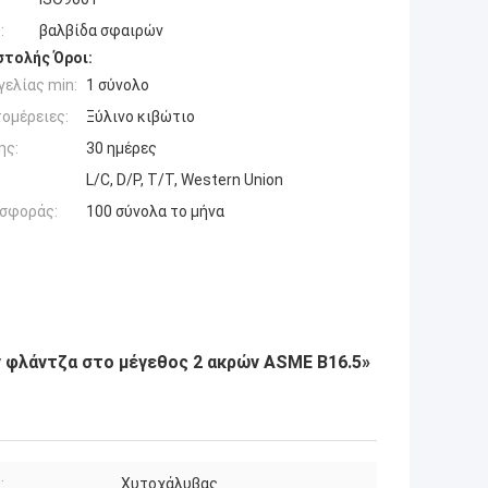
:
βαλβίδα σφαιρών
τολής Όροι:
ελίας min:
1 σύνολο
ομέρειες:
Ξύλινο κιβώτιο
ης:
30 ημέρες
L/C, D/P, T/T, Western Union
σφοράς:
100 σύνολα το μήνα
 φλάντζα στο μέγεθος 2 ακρών ASME B16.5»
:
Χυτοχάλυβας