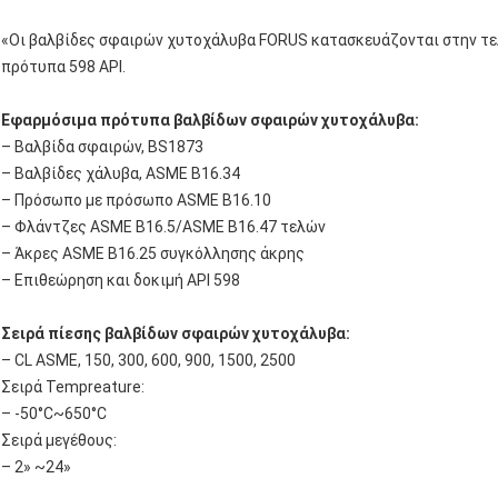
«Οι βαλβίδες σφαιρών χυτοχάλυβα FORUS κατασκευάζονται στην τε
πρότυπα 598 API.
Εφαρμόσιμα πρότυπα βαλβίδων σφαιρών χυτοχάλυβα:
– Βαλβίδα σφαιρών, BS1873
– Βαλβίδες χάλυβα, ASME B16.34
– Πρόσωπο με πρόσωπο ASME B16.10
– Φλάντζες ASME B16.5/ASME B16.47 τελών
– Άκρες ASME B16.25 συγκόλλησης άκρης
– Επιθεώρηση και δοκιμή API 598
Σειρά πίεσης βαλβίδων σφαιρών χυτοχάλυβα:
– CL ASME, 150, 300, 600, 900, 1500, 2500
Σειρά Tempreature:
– -50°C~650°C
Σειρά μεγέθους:
– 2» ~24»