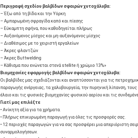
Περιγραφή σχεδίου βαλβίδων σφαιρών χυτοχάλυβα:
– Έξω από τη βίδα και την Υόρκη
– Αμπαρωμένη σφραγίδα καπό και πίεσης
– Εύκαμπτη σφήνα, που καθοδηγείται πλήρως
– Αυξανόμενος μίσχος και μη-αυξανόμενος μίσχος
– Διαθέσιμος με το χειριστή εργαλείων
– Άκρες φλαντζών
– Άκρες Buttwelding
– Κάθισμα που ενώνεται στενά stellite ή χρώμιο 13%»
Βιομηχανίες εφαρμογής βαλβίδων σφαιρών χυτοχάλυβα:
Οι βαλβίδες μας σχεδιάζονται και αναπτύσσονται για τις πετροχημι
παραγωγής ενέργειας, τα χαλυβουργεία, την πυρηνική λίπανση, τους
έλαιο και τις φυσικές βιομηχανίες φυσικού αερίου και τις συνδεμέν
Γιατί μας επιλέξτε
•
Ανίκητη
αξία για τα χρήματα.
•
Πλήρως
επικυρωμένη παραγωγή για όλες τις προσφορές σας.
•
12 περιοχές παραγωγών για να σας προσφέρει μια απεριόριστη σει
συναρμολογήσεων.