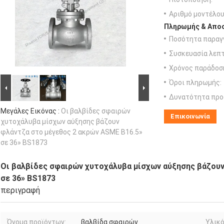
Αριθμό μοντέλου
Πληρωμής & Αποσ
Ποσότητα παραγγ
Συσκευασία λεπτ
Χρόνος παράδοσ
Όροι πληρωμής:
Δυνατότητα προ
Μεγάλες Εικόνας :
Οι βαλβίδες σφαιρών
Επικοινωνία
χυτοχάλυβα μίσχων αύξησης βάζουν
φλάντζα στο μέγεθος 2 ακρών ASME B16.5»
σε 36» BS1873
Οι βαλβίδες σφαιρών χυτοχάλυβα μίσχων αύξησης βάζουν
σε 36» BS1873
περιγραφή
Όνομα προϊόντων:
βαλβίδα σφαιρών
Υλικό