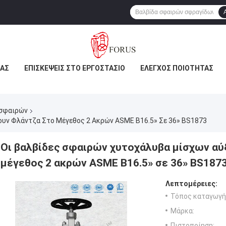
ΜΆΣ
ΕΠΙΣΚΈΨΕΙΣ ΣΤΟ ΕΡΓΟΣΤΆΣΙΟ
ΈΛΕΓΧΟΣ ΠΟΙΌΤΗΤΑΣ
 σφαιρών
υν Φλάντζα Στο Μέγεθος 2 Ακρών ASME B16.5» Σε 36» BS1873
Οι βαλβίδες σφαιρών χυτοχάλυβα μίσχων αύ
μέγεθος 2 ακρών ASME B16.5» σε 36» BS187
Λεπτομέρειες:
Τόπος καταγωγή
Μάρκα:
Πιστοποίηση: