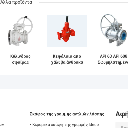
Άλλα προϊόντα
Κύλινδρος
Κεφάλαια από
API 6D API 608
σφαίρας
χάλυβα άνθρακα
Σφυρηλατημέν
χύτευσης
Κεφάλαια από
χάλυβα 3 τεμάχ
"trunnion ball
χάλυβα άνθρακα
Τριχόπτωμα
valve 2" - 40" API
Κεφάλαια από
Σφαίρα βαλβίδ
6D flange 2
χάλυβα
φτερό άκρες
κομμάτια
χύτευσης χάλυβα
300LB
Αφή
Σκάφος της γραμμής αντλιών λάσπης
ων
Κεραμικά σκάφη της γραμμής Ideco