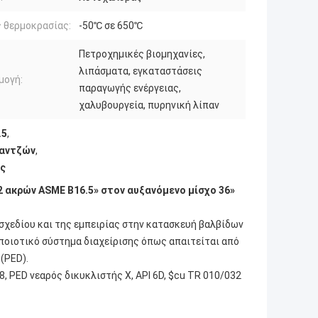
 θερμοκρασίας:
-50℃ σε 650℃
Πετροχημικές βιομηχανίες,
λιπάσματα, εγκαταστάσεις
μογή:
παραγωγής ενέργειας,
χαλυβουργεία, πυρηνική λίπαν
.5
,
λαντζών
,
ης
 ακρών ASME B16.5» στον αυξανόμενο μίσχο 36»
 σχεδίου και της εμπειρίας στην κατασκευή βαλβίδων
 ποιοτικό σύστημα διαχείρισης όπως απαιτείται από
(PED).
, PED νεαρός δικυκλιστής Χ, API 6D, $cu TR 010/032