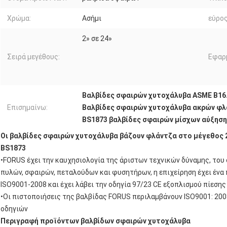
Χρώμα:
Ασήμι
εύρος
2» σε 24»
Σειρά μεγέθους:
Εφαρ
Βαλβίδες σφαιρών χυτοχάλυβα ASME B16
Επισημαίνω:
Βαλβίδες σφαιρών χυτοχάλυβα ακρών φ
BS1873 βαλβίδες σφαιρών μίσχων αύξησ
Οι βαλβίδες σφαιρών χυτοχάλυβα βάζουν φλάντζα στο μέγεθος 2
BS1873
•FORUS έχει την καυχησιολογία της άριστων τεχνικών δύναμης, του
πυλών, σφαιρών, πεταλούδων και φυσητήρων, η επιχείρηση έχει ένα
ISO9001-2008 και έχει λάβει την οδηγία 97/23 CE εξοπλισμού πίεσης 
•Οι πιστοποιήσεις της βαλβίδας FORUS περιλαμβάνουν ISO9001: 2008
οδηγιών
Περιγραφή προϊόντων βαλβίδων σφαιρών χυτοχάλυβα