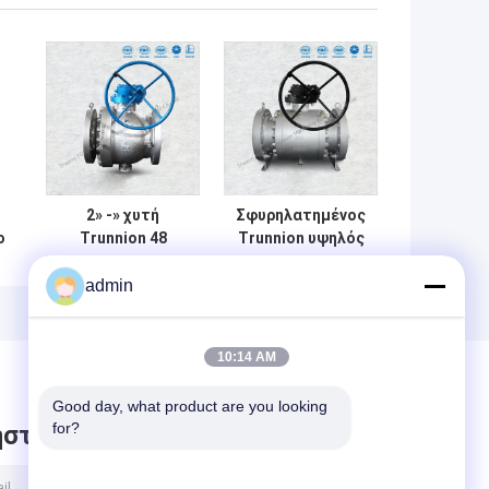
2» -» χυτή
Σφυρηλατημένος
ο
Trunnion 48
Trunnion υψηλός
ια
σφαιρών
αποκλεισμένος
βαλβίδων
σφραγίζοντας
admin
ας
κατασκευή
μηχανισμός
μίσχων
βαλβίδων
απόδειξης
σφαιρών και
10:14 AM
χτυπήματος
χαμηλή
πυρκαγιάς
λειτουργία
Good day, what product are you looking 
ασφαλής έξω
ροπής
for?
στε μήνυμα