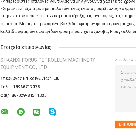
•
Απεριόριστες
επιλογές ναυτιλίας να μην γίνουν να χάσετε το χρόνο
•
Σημαντική
εξυπηρέτηση πελατών: ένας ενιαίος σύμβουλος θα φροντ
παίρνετε εγκαίρως τη τεχνική υποστήριξη, τις αναφορές, τις υπηρεσ
,
ετικέτα:
Μη περιστρεφόμενη βαλβίδα σφαιρών φυσητήρων μίσχων
,
Βαλβίδα σφαιρών σφραγίδων φυσητήρων χυτοχάλυβα
Η συγκόλληση
Στοιχεία επικοινωνίας
SHAANXI FORUS PETROLEUM MACHINERY
Στείλετε 
EQUIPMENT CO., LTD
Υπεύθυνος Επικοινωνίας:
Liu
Τηλ.::
18966717078
Φαξ:
86-029-81511323