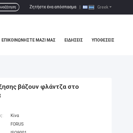
Ζητήστε ένα απόσπασμα
|
Greek
Αναζήτηση
ΕΠΙΚΟΙΝΩΝΉΣΤΕ ΜΑΖΊ ΜΑΣ
ΕΙΔΉΣΕΙΣ
ΥΠΟΘΈΣΕΙΣ
ξησης βάζουν φλάντζα στο
3
ς:
Κίνα
FORUS
ISO9001