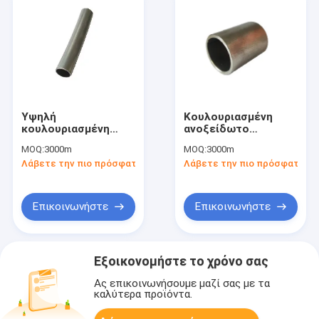
Υψηλή
Κουλουριασμένη
κουλουριασμένη
ανοξείδωτο
πετρελαιοφόρος
σωλήνωση 5LCP API
MOQ:
3000m
MOQ:
3000m
περιοχή σωλήνωση
13Cr για τη
Λάβετε την πιο πρόσφατη τιμή
Λάβετε την πιο πρόσφατη τι
που τρυπά το 3/4»
γεώτρηση
2507 με τρυπάνι
πετρελαίου
Επικοινωνήστε
Επικοινωνήστε
Εξοικονομήστε το χρόνο σας
Ας επικοινωνήσουμε μαζί σας με τα
καλύτερα προϊόντα.