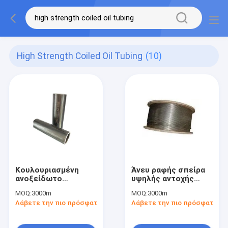
High Strength Coiled Oil Tubing
(10)
Κουλουριασμένη
Άνευ ραφής σπείρα
ανοξείδωτο
υψηλής αντοχής
σωλήνωση υψηλής
316L 625 τριχοειδών
MOQ:
3000m
MOQ:
3000m
αντοχής API CT80
σωλήνων
Λάβετε την πιο πρόσφατη τιμή
Λάβετε την πιο πρόσφατη τι
πετρελαιοφόρων
ανοξείδωτου
περιοχών