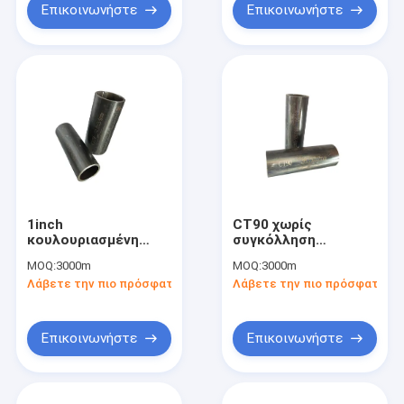
Επικοινωνήστε
Επικοινωνήστε
1inch
CT90 χωρίς
κουλουριασμένη
συγκόλληση
ανοξείδωτο
κουλουριασμένος
MOQ:
3000m
MOQ:
3000m
σωλήνωση CT70
γεώτρηση
Λάβετε την πιο πρόσφατη τιμή
Λάβετε την πιο πρόσφατη τι
γεώτρησης
πετρελαίου σωλήνας
πετρελαίου
API 5ST
σωλήνων γραμμών
ανοξείδωτου
σωληνώσεων
Επικοινωνήστε
Επικοινωνήστε