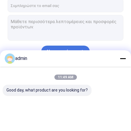
Σχετικά με εμάς
Επισκέψεις στο εργοστάσιο
Έλεγχος Ποιότητας
Επικοινωνήστε μαζί μας
Να συνεχίσει
Ειδήσεις
admin
Υποθέσεις
Οι Κατηγορίες Μας
11:49 AM
Good day, what product are you looking for?
Μέρη αντλιών λάσπης
Σκάφος της γραμμής αντλιών λάσπης
Έμβολο αντλιών λάσπης
Μέρη αντλιών
Σκάφος της γραμμής
Έμβολο αντλι