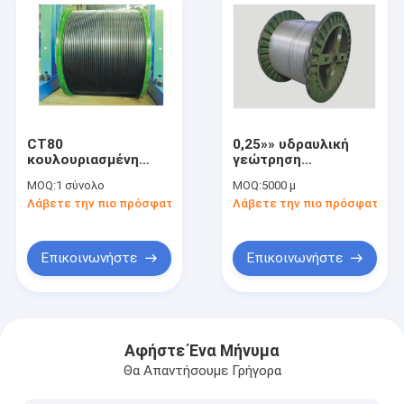
CT80
0,25»» υδραυλική
κουλουριασμένη
γεώτρηση
γραμμή σωλήνωση
πετρελαίου 316L
MOQ:
1 σύνολο
MOQ:
5000 μ
ελέγχου CT110 στην
2205 13Cr 825 2507
Λάβετε την πιο πρόσφατη τιμή
Λάβετε την πιο πρόσφατη τι
υδραυλική
γραμμών ελέγχου σε
0,625
Επικοινωνήστε
Επικοινωνήστε
Σπίτι
Προϊόντα
Αφήστε Ένα Μήνυμα
Θα Απαντήσουμε Γρήγορα
Βίντεο