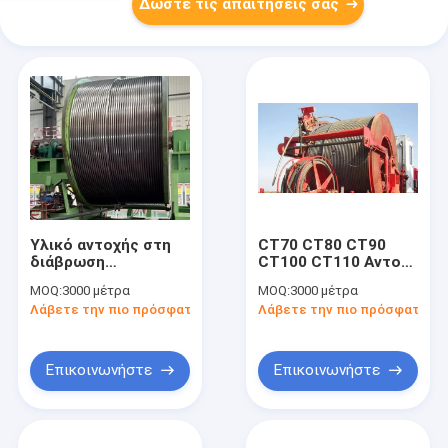
Δώστε τις απαιτήσεις σας
Υλικό αντοχής στη
CT70 CT80 CT90
διάβρωση
CT100 CT110 Αντοχή
κυλιόμενων
στη διάβρωση
MOQ:
3000 μέτρα
MOQ:
3000 μέτρα
σωλήνων 2507 2205
τυλιγμένα σωλήνες
Λάβετε την πιο πρόσφατη τιμή
Λάβετε την πιο πρόσφατη τι
316L 13Cr Ελεύθερη
API 5ST για
εσωτερική λάμψη για
γεωτρήσεις
γεωτρήσεις
πετρελαϊκών
πετρελαϊκών
πεδίων
Επικοινωνήστε
Επικοινωνήστε
πετρελαίων