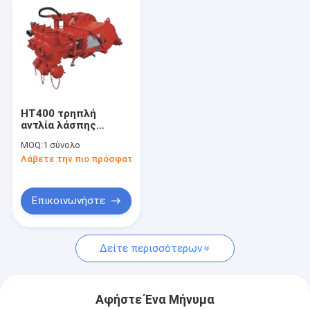
HT400 τρηπλή
αντλία λάσπης
διατρήσεων δυτών
MOQ:
1 σύνολο
που τσιμεντάρει
Λάβετε την πιο πρόσφατη τιμή
σπάζοντας την
αντλία
Επικοινωνήστε
Δείτε περισσότερων
Αφήστε Ένα Μήνυμα