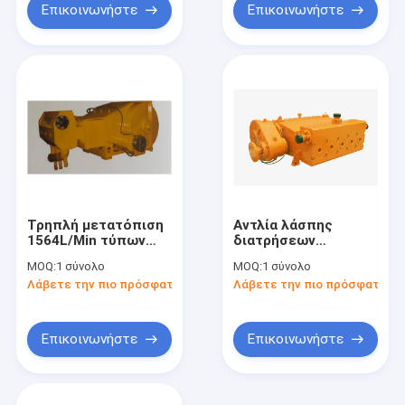
Επικοινωνήστε
Επικοινωνήστε
Τρηπλή μετατόπιση
Αντλία λάσπης
1564L/Min τύπων
διατρήσεων
αντλιών 3ZB-750
JR1000QS Quintuplex
MOQ:
1 σύνολο
MOQ:
1 σύνολο
λάσπης διατρήσεων
4 1/2» δύτης
Λάβετε την πιο πρόσφατη τιμή
Λάβετε την πιο πρόσφατη τι
δυτών
Επικοινωνήστε
Επικοινωνήστε