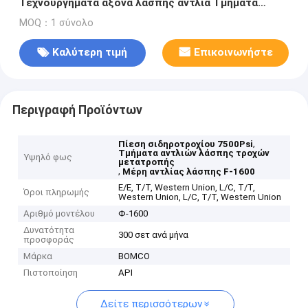
Τεχνουργήματα άξονα λάσπης αντλία Τμήματα
πίεση 7500Psi
MOQ：1 σύνολο
Καλύτερη τιμή
Επικοινωνήστε
Περιγραφή Προϊόντων
,
Πίεση σιδηροτροχίου 7500Psi
Τμήματα αντλιών λάσπης τροχών
Υψηλό φως
μετατροπής
,
Μέρη αντλίας λάσπης F-1600
Ε/Ε, Τ/Τ, Western Union, L/C, T/T,
Όροι πληρωμής
Western Union, L/C, T/T, Western Union
Αριθμό μοντέλου
Φ-1600
Δυνατότητα
300 σετ ανά μήνα
προσφοράς
Μάρκα
BOMCO
Πιστοποίηση
API
Δείτε περισσότερων