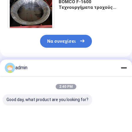
BOMCO F-1600
Τεχνουργήματα τροχούς
Τεχνουργήματα άξονα
λάσπης αντλία Τμήματα
πίεση 7500Psi
Να συνεχίσει
Συνιστώμενα Προϊόντα
admin
2:40 PM
Good day, what product are you looking for?
Μέρη αντλίας
Ανοικτά μέρη
Μέρη αντλίας
λάσπης ανοικτού
ΦΒ-1600 κάθισμα
λάσπης Σώμα