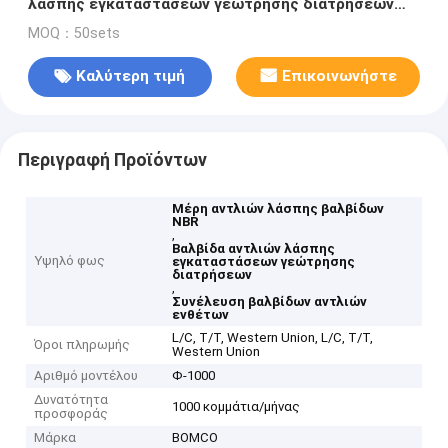
λάσπης εγκαταστάσεων γεώτρησης διατρήσεων
API
MOQ：50sets
Καλύτερη τιμή
Επικοινωνήστε
Περιγραφή Προϊόντων
Μέρη αντλιών λάσπης βαλβίδων
NBR
,
Βαλβίδα αντλιών λάσπης
Υψηλό φως
εγκαταστάσεων γεώτρησης
διατρήσεων
,
Συνέλευση βαλβίδων αντλιών
ενθέτων
L/C, T/T, Western Union, L/C, T/T,
Όροι πληρωμής
Western Union
Αριθμό μοντέλου
Φ-1000
Δυνατότητα
1000 κομμάτια/μήνας
προσφοράς
Μάρκα
BOMCO