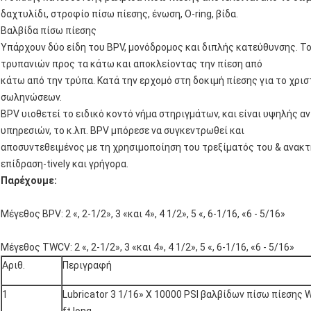
δαχτυλίδι, στροφίο πίσω πίεσης, ένωση, O-ring, βίδα.
Βαλβίδα πίσω πίεσης
Υπάρχουν δύο είδη του BPV, μονόδρομος και διπλής κατεύθυνσης. 
τρυπανιών προς τα κάτω και αποκλείοντας την πίεση από
κάτω από την τρύπα. Κατά την ερχομό στη δοκιμή πίεσης για το χρι
σωληνώσεων.
BPV υιοθετεί το ειδικό κοντό νήμα στηριγμάτων, και είναι υψηλής α
υπηρεσιών, το κ.λπ. BPV μπόρεσε να συγκεντρωθεί και
αποσυντεθειμένος με τη χρησιμοποίηση του τρεξίματός του & ανακτή
επίδραση-tively και γρήγορα.
Παρέχουμε:
Μέγεθος BPV: 2 «, 2-1/2», 3 «και 4», 4 1/2», 5 «, 6-1/16, «6 - 5/16»
Μέγεθος TWCV: 2 «, 2-1/2», 3 «και 4», 4 1/2», 5 «, 6-1/16, «6 - 5/16»
Αριθ.
Περιγραφή
1
Lubricator 3 1/16» Χ 10000 PSI βαλβίδων πίσω πίεσης W