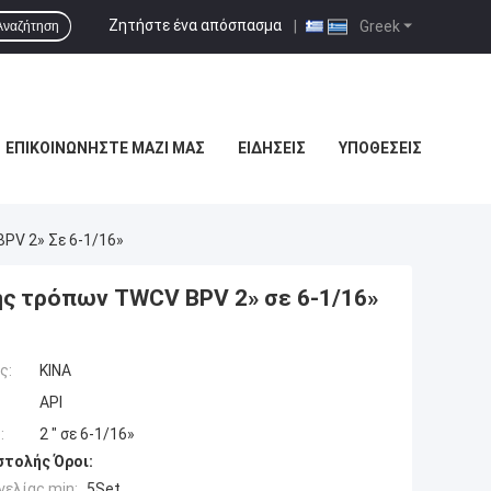
Ζητήστε ένα απόσπασμα
|
Greek
Αναζήτηση
ΕΠΙΚΟΙΝΩΝΉΣΤΕ ΜΑΖΊ ΜΑΣ
ΕΙΔΉΣΕΙΣ
ΥΠΟΘΈΣΕΙΣ
PV 2» Σε 6-1/16»
ης τρόπων TWCV BPV 2» σε 6-1/16»
ς:
ΚΙΝΑ
API
:
2 " σε 6-1/16»
τολής Όροι:
ελίας min:
5Set