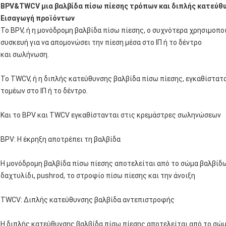
BPV&TWCV μια βαλβίδα πίσω πίεσης τρόπων και διπλής κατεύθυ
Εισαγωγή προϊόντων
Το BPV, ή η μονόδρομη βαλβίδα πίσω πίεσης, ο συχνότερα χρησιμοπο
συσκευή για να απομονώσει την πίεση μέσα στο ΙΠ ή το δέντρο
και σωλήνωση.
Το TWCV, ή η διπλής κατεύθυνσης βαλβίδα πίσω πίεσης, εγκαθίστατ
τομέων στο ΙΠ ή το δέντρο.
Και το BPV και TWCV εγκαθίστανται στις κρεμάστρες σωληνώσεων
BPV: Η έκρηξη αποτρέπει τη βαλβίδα
Η μονόδρομη βαλβίδα πίσω πίεσης αποτελείται από το σώμα βαλβίδ
δαχτυλίδι, pushrod, το στροφίο πίσω πίεσης και την άνοιξη
TWCV: Διπλής κατεύθυνσης βαλβίδα αντεπιστροφής
Η διπλής κατεύθυνσης βαλβίδα πίσω πίεσης αποτελείται από το σώ