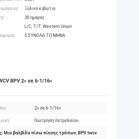
ομέρειες:
Ξύλινο κιβώτιο
ης:
30 ημέρες
L/C, T/T, Western Union
σφοράς:
5 ΣΥΝΟΛΑ ΤΟ ΜΗΝΑ
CV BPV 2» σε 6-1/16»
θος:
2» σε 6-1/16»
μογή:
Γεώτρηση πετρελαίου
ς
,
Μια βαλβίδα πίσω πίεσης τρόπων
,
BPV twcv