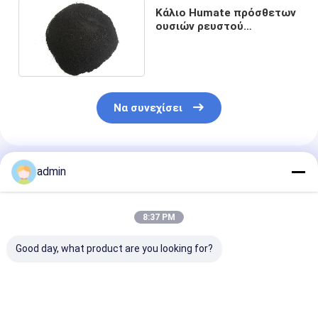
Κάλιο Humate πρόσθετων
ουσιών ρευστού
διατρήσεων διαλυτότητας
νερού 99%
Να συνεχίσει
Συνιστώμενα Προϊόντα
admin
8:37 PM
Good day, what product are you looking for?
9-11 πρόσθετες
Κάλιο Humate pH 9-
8%-10%