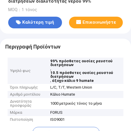
διατρήσεων διαλυτότητας νερού 99%
MOQ：1 τόνος
Καλύτερη τιμή
Επικοινωνήστε
Περιγραφή Προϊόντων
99% πρόσθετες ουσίες ρευστού
διατρήσεων
,
Υψηλό φως
10.5 πρόσθετες ουσίες ρευστού
διατρήσεων
,
έξοχο κάλιο 9 humate
Όροι πληρωμής
L/C, T/T, Western Union
Αριθμό μοντέλου
Κάλιο Humate
Δυνατότητα
1000 μετρικός τόνος το μήνα
προσφοράς
Μάρκα
FORUS
Πιστοποίηση
ISO9001