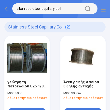
Stainless Steel Capillary Coil
(2)
γεώτρηση
Άνευ ραφής σπείρα
πετρελαίου 825 1/8»
υψηλής αντοχής
στρογγυλή
316L 625 τριχοειδών
MOQ:
5000 μ
MOQ:
3000m
τριχοειδών σωλήνων
σωλήνων
Λάβετε την πιο πρόσφατη τιμή
Λάβετε την πιο πρόσφατη τι
ανοξείδωτου
ανοξείδωτου