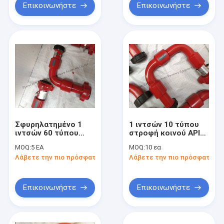
Επικοινωνήστε
Επικοινωνήστε
Σφυρηλατημένο 1
1 ιντσών 10 τύπου
ιντσών 60 τύπου
στροφή κοινού API
κράμα ατσάλι
16C Εργασιακή πίεση
MOQ:
5 ΕΑ
MOQ:
10 εα
στροφή κοινή πίεση
5000 PSI Για
Λάβετε την πιο πρόσφατη τιμή
Λάβετε την πιο πρόσφατη τι
εργασίας 5000 PSI
γεωτρήσεις
API 16C COC παρέχει
πετρελαϊκών
διαδικασία
πετρελαίων
σφυρηλατημένη για
Επικοινωνήστε
Επικοινωνήστε
την γεωτρήσεις
πετρελαίου