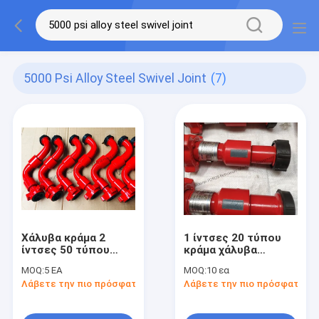
5000 Psi Alloy Steel Swivel Joint
(7)
Χάλυβα κράμα 2
1 ίντσες 20 τύπου
ίντσες 50 τύπου
κράμα χάλυβα
Στροφή κοινή πίεση
σφυρηλατημένο
MOQ:
5 ΕΑ
MOQ:
10 εα
εργασίας 5000 PSI
στροφικό αρθρό API
Λάβετε την πιο πρόσφατη τιμή
Λάβετε την πιο πρόσφατη τι
API 16C πρότυπο για
16C για γεωτρήσεις
την γεωτρήσεις
πετρελαϊκών
πετρελαίου
πεδίων