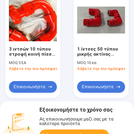
3 ιντσών 10 τύπου
1 ίντσες 50 τύπου
στροφή κοινή πίεση
μικρής ακτίνας
εργασίας 5000 PSI
στροφή κοινού API
MOQ:
5 ΕΑ
MOQ:
10 εα
API 16C Τυπική
16C Εργασιακή πίεση
Λάβετε την πιο πρόσφατη τιμή
Λάβετε την πιο πρόσφατη τι
πλαστική διαδικασία
5000 PSI Για
για πετρελαϊκή
γεωτρήσεις
γεωτρήσεις COC
πετρελαϊκών
παρέχεται
πετρελαίων
Επικοινωνήστε
Επικοινωνήστε
Εξοικονομήστε το χρόνο σας
Ας επικοινωνήσουμε μαζί σας με τα
καλύτερα προϊόντα.