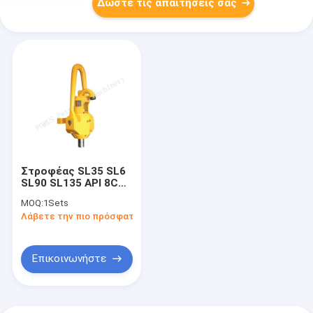
Δώστε τις απαιτήσεις σας
Στροφέας SL35 SL6
SL90 SL135 API 8C
στην εγκατάσταση
MOQ:
1Sets
γεώτρησης
Λάβετε την πιο πρόσφατη τιμή
διατρήσεων
Επικοινωνήστε