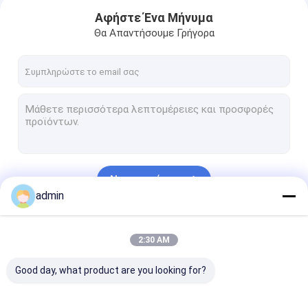
Αφήστε Ένα Μήνυμα
Θα Απαντήσουμε Γρήγορα
Να συνεχίσει
admin
Σπίτι
Οι Κατηγορίες Μας
2:30 AM
Προϊόντα
Good day, what product are you looking for?
Βίντεο