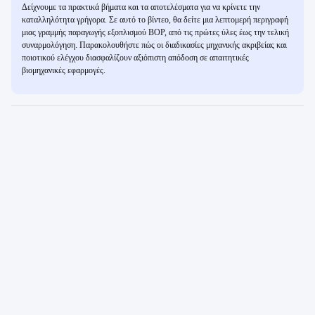
Δείχνουμε τα πρακτικά βήματα και τα αποτελέσματα για να κρίνετε την
καταλληλότητα γρήγορα. Σε αυτό το βίντεο, θα δείτε μια λεπτομερή περιγραφή
μιας γραμμής παραγωγής εξοπλισμού BOP, από τις πρώτες ύλες έως την τελική
συναρμολόγηση. Παρακολουθήστε πώς οι διαδικασίες μηχανικής ακριβείας και
ποιοτικού ελέγχου διασφαλίζουν αξιόπιστη απόδοση σε απαιτητικές
βιομηχανικές εφαρμογές.